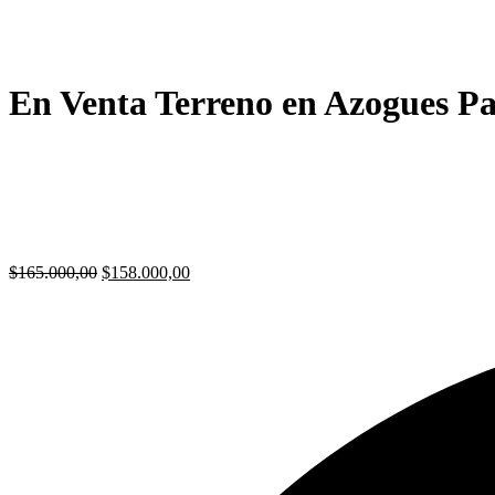
En Venta Terreno en Azogues P
$
165.000,00
$
158.000,00